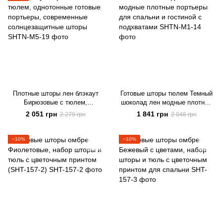
Плотные шторы лен блэкаут
Готовые шторы тюлем Темный
Бирюзовые с тюлем,
шоколад лен модные плотные
однотонные готовые портьеры,
портьеры для спальни и
2 051 грн
1 841 грн
2 279 грн
2 046 грн
современные солнцезащитные
гостиной с подхватами
шторы
−10%
−10%