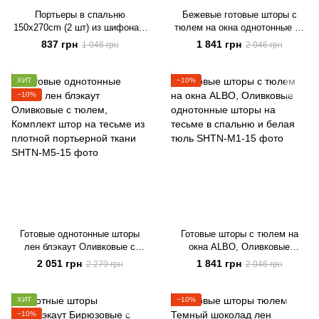
Портьеры в спальню
Бежевые готовые шторы с
150х270cm (2 шт) из шифона с
тюлем на окна однотонные на
ламбрекеном ALBO розовые
тесьме ALBO в зал, спальню,
837 грн
1 841 грн
1 046 грн
2 046 грн
(LS-295-6)
гостиную, детскую комнату
ХИТ
−10%
−10%
Готовые однотонные шторы
Готовые шторы c тюлем на
лен блэкаут Оливковые с
окна ALBO, Оливковые
тюлем, Комплект штор на
однотонные шторы на тесьме в
2 051 грн
1 841 грн
2 279 грн
2 046 грн
тесьме из плотной портьерной
спальню и белая тюль
ткани
ХИТ
−10%
−10%