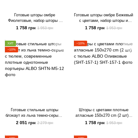
Готовые шторы омбре
Готовые шторы омбре Бежевый
Фиолетовые, набор шторы и
с цветами, набор шторы и
тюль с цветочным принтом
тюль с цветочным принтом
1 758 грн
1 758 грн
1 953 грн
1 953 грн
(SHT-157-2)
для спальни
ХИТ
−10%
−10%
Готовые стильные шторы
Шторы с цветами плотные
блэкаут из льна темно-серые с
атласные 150x270 cm (2 шт) с
тюлем, современные плотные
тюлью ALBO Оливковые (SHT-
2 051 грн
1 758 грн
2 279 грн
1 953 грн
однотонные портьеры ALBO
157-1)