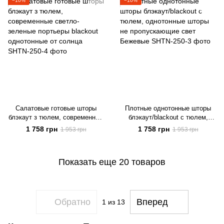
−10%
−10%
Салатовые готовые шторы
Плотные однотонные шторы
блэкаут з тюлем, современные
блэкаут/blackout с тюлем,
светло-зеленые портьеры
однотонные шторы не
1 758 грн
1 758 грн
1 953 грн
1 953 грн
blackout однотонные от солнца
пропускающие свет Бежевые
Показать еще 20 товаров
Обратно
Вперед
1
из 13