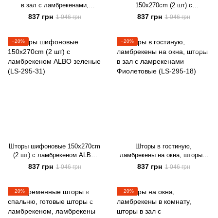
в зал с ламбрекенами,
150х270cm (2 шт) с
ламбрекены в комнату
ламбрекеном ALBO голубые
837 грн
837 грн
1 046 грн
1 046 грн
Коричневые (LS-295-13)
(LS-295-29)
−20%
−20%
Шторы шифоновые 150х270cm
Шторы в гостиную,
(2 шт) с ламбрекеном ALBO
ламбрекены на окна, шторы в
зеленые (LS-295-31)
зал с ламрекенами
837 грн
837 грн
1 046 грн
1 046 грн
Фиолетовые (LS-295-18)
−20%
−20%