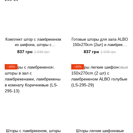
Комплект штор с ламбрекеном
Готовые шторы для зала ALBO
из шифона, шторы с
150х270cm (2шт) и ламбрекен
ламбрекеном в гостиную
на карниз 300-350 cm Бежевый
837 грн
837 грн
1 046 грн
1 046 грн
Шоколадные LS-295-14
(LS-210-8)
−20%
−20%
Шторы с ламбрекеном, шторы
Шторы легкие шифоновые