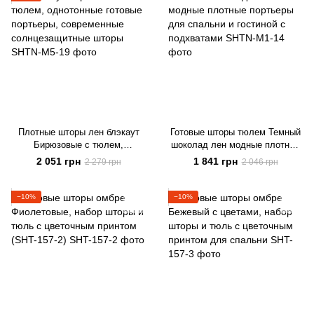
Плотные шторы лен блэкаут
Готовые шторы тюлем Темный
Бирюзовые с тюлем,
шоколад лен модные плотные
однотонные готовые портьеры,
портьеры для спальни и
2 051 грн
1 841 грн
2 279 грн
2 046 грн
современные солнцезащитные
гостиной с подхватами
шторы
−10%
−10%