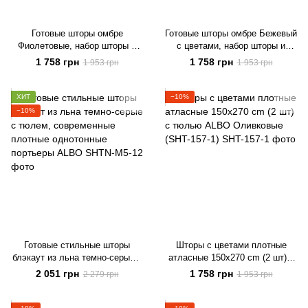
Готовые шторы омбре
Готовые шторы омбре Бежевый
Фиолетовые, набор шторы и
с цветами, набор шторы и
тюль с цветочным принтом
тюль с цветочным принтом
1 758 грн
1 758 грн
1 953 грн
1 953 грн
(SHT-157-2)
для спальни
ХИТ
−10%
−10%
Готовые стильные шторы
Шторы с цветами плотные
блэкаут из льна темно-серые с
атласные 150x270 cm (2 шт) с
тюлем, современные плотные
тюлью ALBO Оливковые (SHT-
2 051 грн
1 758 грн
2 279 грн
1 953 грн
однотонные портьеры ALBO
157-1)