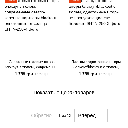
−10%
−10%
Салатовые готовые шторы
Плотные однотонные шторы
блэкаут з тюлем, современные
блэкаут/blackout с тюлем,
светло-зеленые портьеры
однотонные шторы не
1 758 грн
1 758 грн
1 953 грн
1 953 грн
blackout однотонные от солнца
пропускающие свет Бежевые
Показать еще 20 товаров
Обратно
Вперед
1
из 13