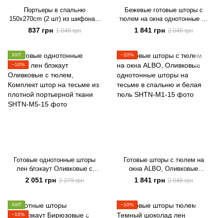
Портьеры в спальню
Бежевые готовые шторы с
150х270cm (2 шт) из шифона с
тюлем на окна однотонные на
ламбрекеном ALBO розовые
тесьме ALBO в зал, спальню,
837 грн
1 841 грн
1 046 грн
2 046 грн
(LS-295-6)
гостиную, детскую комнату
ХИТ
−10%
−10%
Готовые однотонные шторы
Готовые шторы c тюлем на
лен блэкаут Оливковые с
окна ALBO, Оливковые
тюлем, Комплект штор на
однотонные шторы на тесьме в
2 051 грн
1 841 грн
2 279 грн
2 046 грн
тесьме из плотной портьерной
спальню и белая тюль
ткани
ХИТ
−10%
−10%