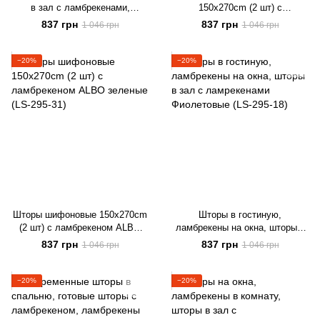
в зал с ламбрекенами,
150х270cm (2 шт) с
ламбрекены в комнату
ламбрекеном ALBO голубые
837 грн
837 грн
1 046 грн
1 046 грн
Коричневые (LS-295-13)
(LS-295-29)
−20%
−20%
Шторы шифоновые 150х270cm
Шторы в гостиную,
(2 шт) с ламбрекеном ALBO
ламбрекены на окна, шторы в
зеленые (LS-295-31)
зал с ламрекенами
837 грн
837 грн
1 046 грн
1 046 грн
Фиолетовые (LS-295-18)
−20%
−20%