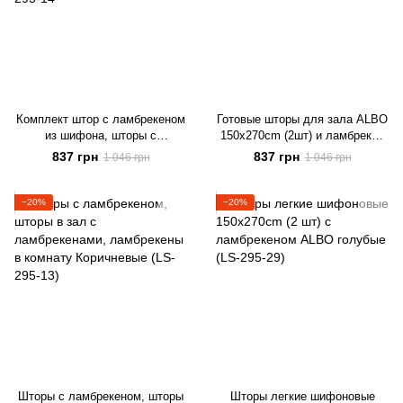
Комплект штор с ламбрекеном
Готовые шторы для зала ALBO
из шифона, шторы с
150х270cm (2шт) и ламбрекен
ламбрекеном в гостиную
на карниз 300-350 cm Бежевый
837 грн
837 грн
1 046 грн
1 046 грн
Шоколадные LS-295-14
(LS-210-8)
−20%
−20%
Шторы с ламбрекеном, шторы
Шторы легкие шифоновые