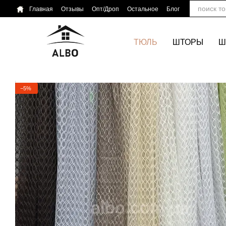
Перейти к основному контенту
Главная
Отзывы
Опт/Дроп
Остальное
Блог
ТЮЛЬ
ШТОРЫ
Ш
−5%