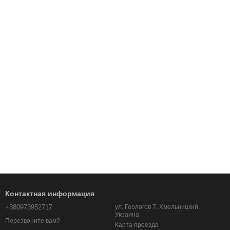
Контактная информация
+380973952717
ул. Геологов 7, Хмельницкий,
Украина
Перезвоните вам?
Карта проезда