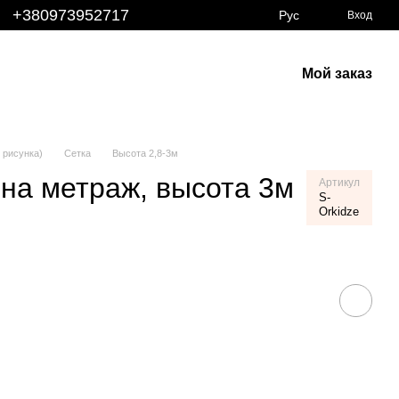
+380973952717
Рус
Вход
Мой заказ
 рисунка)
Сетка
Высота 2,8-3м
на метраж, высота 3м
Артикул
S-
Orkidze