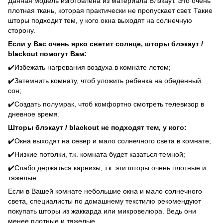
Данная модель изготовлена из материала Блэкаут. Это очень
плотная ткань, которая практически не пропускает свет. Такие
шторы подходит тем, у кого окна выходят на солнечную
сторону.
Если у Вас очень ярко светит солнце, шторы блэкаут /
blackout помогут Вам:
✔️Избежать нагревания воздуха в комнате летом;
✔️Затемнить комнату, чтоб уложить ребенка на обеденный
сон;
✔️Создать полумрак, чтоб комфортно смотреть телевизор в
дневное время.
Шторы блэкаут / blackout не подходят тем, у кого:
✔️Окна выходят на север и мало солнечного света в комнате;
✔️Низкие потолки, т.к. комната будет казаться темной;
✔️Слабо держаться карнизы, т.к. эти шторы очень плотные и
тяжелые.
Если в Вашей комнате небольшие окна и мало солнечного
света, специалисты по домашнему текстилю рекомендуют
покупать шторы из жаккарда или микровелюра. Ведь они
менее плотные и тяжелые.