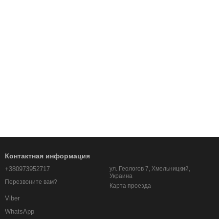
Контактная информация
+380973952717
ул. Геологов 7, Хмельницкий,
Украина
Перезвоните вам?
Карта проезда
Viber
WhatsApp