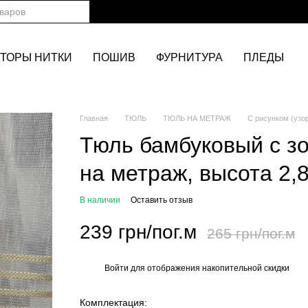
ТОРЫ НИТКИ
ПОШИВ
ФУРНИТУРА
ПЛЕДЫ
Главная
ТЮЛЬ
ТЮЛЬ НА МЕТРАЖ
С рисунком (узо
Тюль бамбуковый с з
на метраж, высота 2,
В наличии
Оставить отзыв
239 грн/пог.м
265 грн/пог.м
Войти
для отображения накопительной скидки
%
Комплектация: