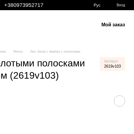
+380973952717
Рус
Вход
Мой заказ
ром)
Ленты
Лен, батист, бамбук с полосками
олотыми полосками
Артикул
2619v103
8м (2619v103)