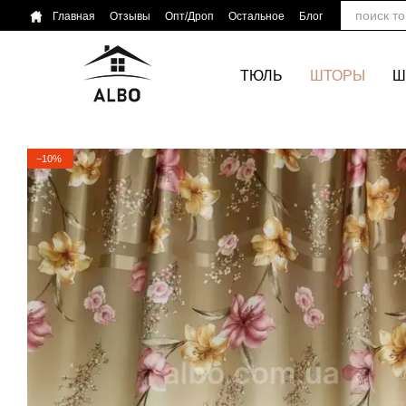
Перейти к основному контенту
Главная
Отзывы
Опт/Дроп
Остальное
Блог
ТЮЛЬ
ШТОРЫ
Ш
−10%