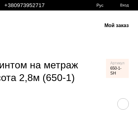
+380973952717
Рус
Вход
Мой заказ
м
ринтом на метраж
Артикул
650-1-
SH
ота 2,8м (650-1)