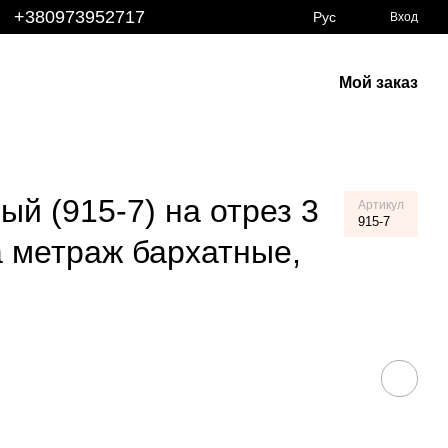
+380973952717
Рус
Вход
Мой заказ
м
ый (915-7) на отрез 3
Артикул
915-7
а метраж бархатные,