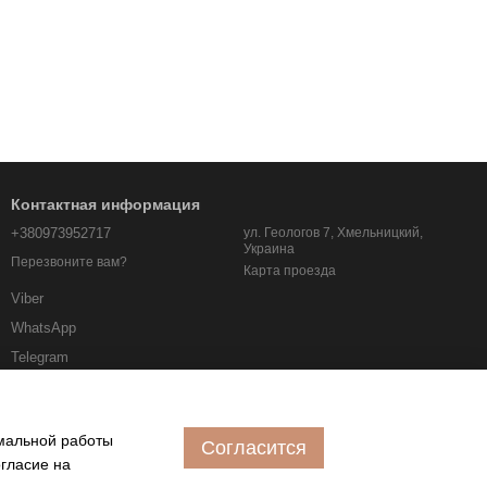
Контактная информация
+380973952717
ул. Геологов 7, Хмельницкий,
Украина
Перезвоните вам?
Карта проезда
Viber
WhatsApp
Telegram
albo.km.ua@gmail.com
имальной работы
Согласится
огласие на