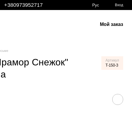
+380973952717
Рус
Вход
Мой заказ
есьме
Мрамор Снежок"
Артикул
T-150-3
ма