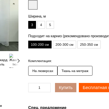
Ширина, м
3
4
5
Подходит на карниз (рекомендовано производи
100-200 см
200-300 см
250-350 см
Комплектация:
На люверсах
Ткань на метраж
Купить
Бесплатная 
см
Спец. предложение