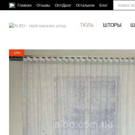
Перейти к основному контенту
Главная
Отзывы
Опт/Дроп
Остальное
Блог
ТЮЛЬ
ШТОРЫ
Ш
−10%