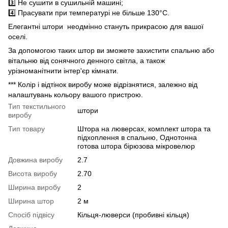
3️⃣ Не сушити в сушильній машині;
4️⃣ Прасувати при температурі не більше 130°C.
Елегантні штори неодмінно стануть прикрасою для вашої
оселі.
За допомогою таких штор ви зможете захистити спальню або
вітальню від сонячного денного світла, а також
урізноманітнити інтер'єр кімнати.
*** Колір і відтінок виробу може відрізнятися, залежно від
налаштувань кольору вашого пристрою.
Тип текстильного
штори
виробу
Тип товару
Штора на люверсах, комплект штора та
підхоплення в спальню, Однотонна
готова штора бірюзова мікровелюр
Довжина виробу
2.7
Висота виробу
2.70
Ширина виробу
2
Ширина штор
2 м
Спосіб підвісу
Кільця-люверси (пробивні кільця)