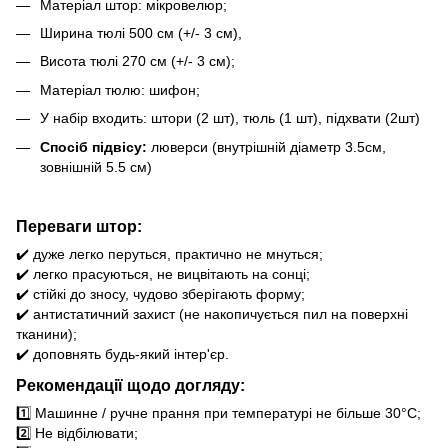
Матеріал штор: мікровелюр;
Ширина тюлі 500 см (+/- 3 см),
Висота тюлі 270 см (+/- 3 см);
Матеріал тюлю: шифон;
У набір входить: штори (2 шт), тюль (1 шт), підхвати (2шт)
Спосіб підвісу:
люверси (внутрішній діаметр 3.5см,
зовнішній 5.5 см)
Переваги штор:
✔️ дуже легко перуться, практично не мнуться;
✔️ легко прасуються, не вицвітають на сонці;
✔️ стійкі до зносу, чудово зберігають форму;
✔️ антистатичний захист (не накопичується пил на поверхні
тканини);
✔️ доповнять будь-який інтер'єр.
Рекомендації щодо догляду:
1️⃣ Машинне / ручне прання при температурі не більше 30°C;
2️⃣ Не відбілювати;