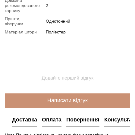
Довжина
рекомендованого
2
карнизу.
Принти,
Однотонний
візерунки
Матеріал штори
Поліестер
Додайте перший відгук
Написати відгук
Доставка
Оплата
Повернення
Консультац
Нова Пошта у відділення - за тарифами перевізника