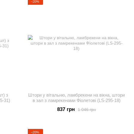
−20%
т) з
Штори у вітальню, ламбрекени на вікна, штори
5-31)
в зал з ламрекенами Фіолетові (LS-295-18)
837 грн
1 046 грн
−20%