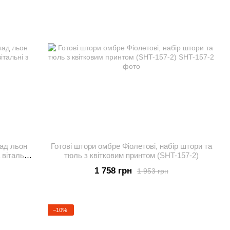
ад льон
Готові штори омбре Фіолетові, набір штори та
 вітальні
тюль з квітковим принтом (SHT-157-2)
1 758 грн
1 953 грн
−10%