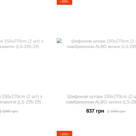
−20%
 150х270cm (2 шт) з
Шифонові штори 150х270cm (2 ш
акитні (LS-295-29)
ламбрекеном ALBO зелені (LS-29
837 грн
1 046 грн
1 046 грн
−20%