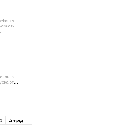
ckout з
пускають
3
Вперед