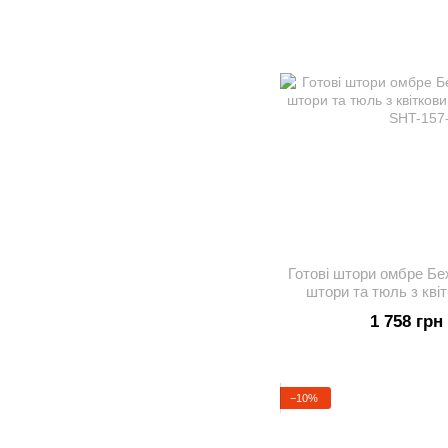
Готові штори омбре Беж
штори та тюль з кві
спал
1 758 грн
−10%