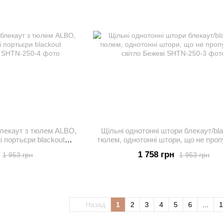
блекаут з тюлем ALBO,
Щільні однотонні штори блекаут/bla
і портьєри blackout
тюлем, однотонні штори, що не про
від сонця
світло Бежеві
1 758 грн
1 953 грн
1 953 грн
Назад
1
2
3
4
5
6
...
1