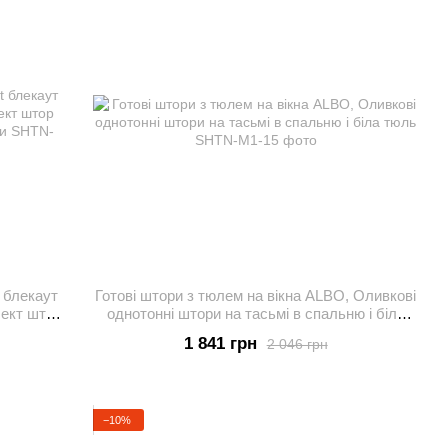
t блекаут
Готові штори з тюлем на вікна ALBO, Оливкові
ект штор
однотонні штори на тасьмі в спальню і біла
канини
тюль
1 841 грн
2 046 грн
−10%