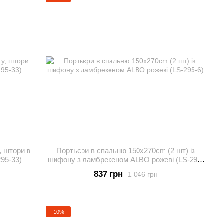
, штори в
Портьєри в спальню 150х270cm (2 шт) із
95-33)
шифону з ламбрекеном ALBO рожеві (LS-295-
6)
837 грн
1 046 грн
−10%