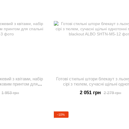
евий з квітами, набір
Готові стильні штори блекаут з льон
тковим принтом для
сірі з тюлем, сучасні щільні одно
ьні
портьєри blackout ALBO
2 051 грн
1 953 грн
2 279 грн
−10%