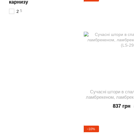
карнизу
5
2
Сучасні штори в спал
ламбрекеном, ламбреке
(LS-29
837 грн
−10%