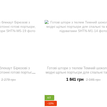
блекаут Бірюзові з
Готові штори з тюлем Темний шокол
онні готові портьєри,
модні щільні портьєри для спальні та
захисні штори
з підхватами
1 841 грн
2 279 грн
2 046 грн
ХІТ
−10%