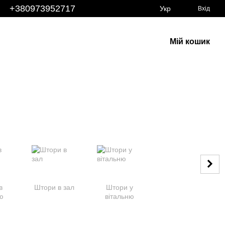
+380973952717
Укр
Вхід
Мій кошик
в
Штори в зал
Штори у
ю
вітальню