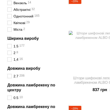
−20%
14
Вензель
32
Абстрактні
165
Однотонний
29
Квіткові
2
Міста
Ширина виробу
177
1.5
8
2
16
1,4
Довжина виробу
206
2.7
Штори шифонові легкі
ламбрекеном ALBO бл
Довжина ламбрекену по
837 грн
центру
10
0.5
Довжина ламбрекену по
−20%