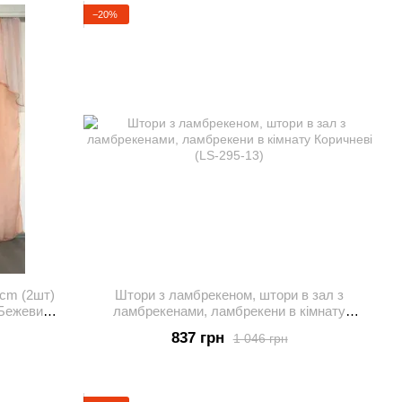
−20%
0cm (2шт)
Штори з ламбрекеном, штори в зал з
 Бежевий
ламбрекенами, ламбрекени в кімнату
Коричневі (LS-295-13)
837 грн
1 046 грн