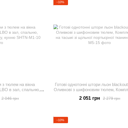
−10%
и з тюлем на вікна
Готові однотонні штори льон blackou
ALBO в зал, спальню,
Оливкові з шифоновим тюлем, Компл
 кімнату, кухню
на тасьмі зі щільної портьєрної т
2 051 грн
2 046 грн
2 279 грн
−10%