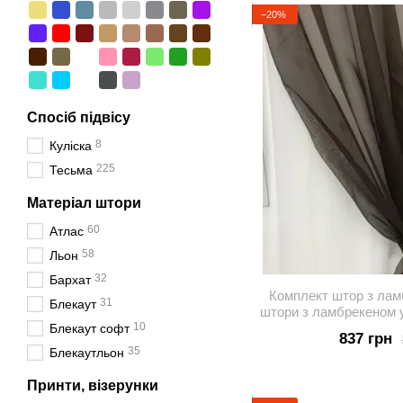
−20%
Спосіб підвісу
8
Куліска
225
Тесьма
Матеріал штори
60
Атлас
58
Льон
32
Бархат
Комплект штор з лам
31
Блекаут
штори з ламбрекеном 
10
LS-29
Блекаут софт
837 грн
35
Блекаутльон
Принти, візерунки