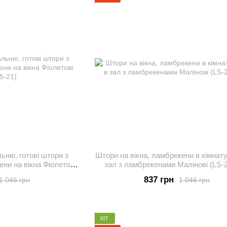
ьню, готові штори з
Штори на вікна, ламбрекени в кімнату
ни на вікна Фіолетові
зал з ламбрекенами Малінові (LS-2
5-21)
837 грн
1 046 грн
1 046 грн
ХІТ