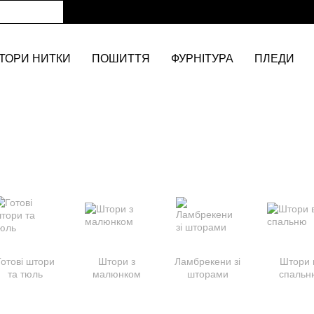
ТОРИ НИТКИ
ПОШИТТЯ
ФУРНІТУРА
ПЛЕДИ
Готові штори
Штори з
Ламбрекени зі
Штори 
та тюль
малюнком
шторами
спальн