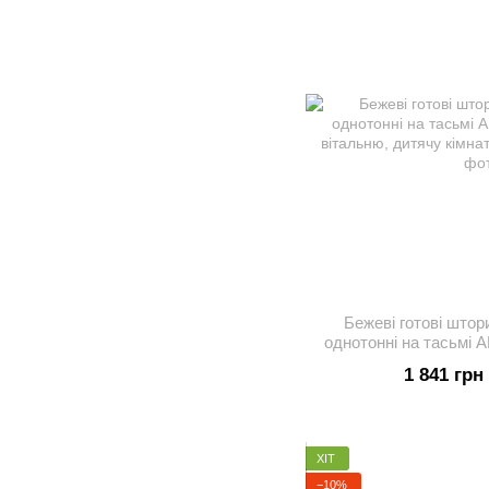
Бежеві готові штор
однотонні на тасьмі 
вітальню, дитячу
1 841 грн
ХІТ
−10%