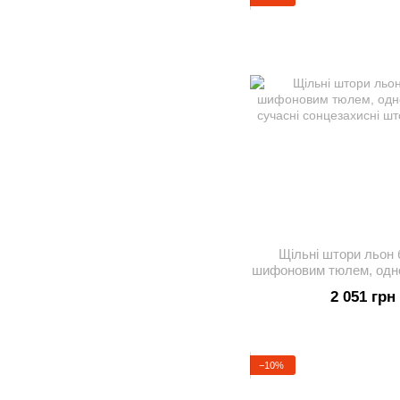
Щільні штори льон 
шифоновим тюлем, однот
сучасні сонце
2 051 грн
−10%