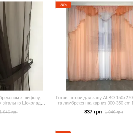
−20%
брекеном з шифону,
Готові штори для залу ALBO 150х27
у вітальню Шоколадні
та ламбрекен на карниз 300-350 cm
5-14
(LS-210-8)
837 грн
1 046 грн
1 046 грн