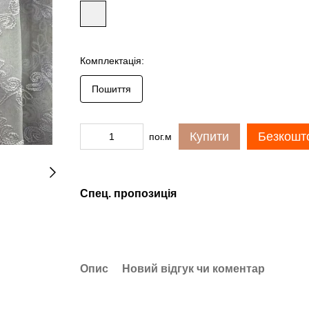
Комплектація:
Пошиття
Купити
Безкошто
пог.м
Спец. пропозиція
Опис
Новий відгук чи коментар