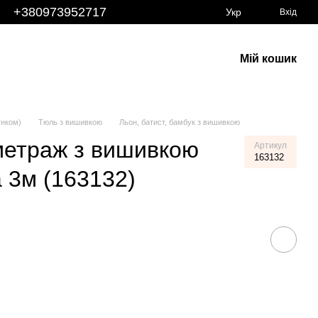
+380973952717
Укр
Вхід
Мій кошик
унком)
Тюль з вишивкою
Льон, батист, бамбук з вишивкою
метраж з вишивкою
Артикул
163132
а 3м (163132)