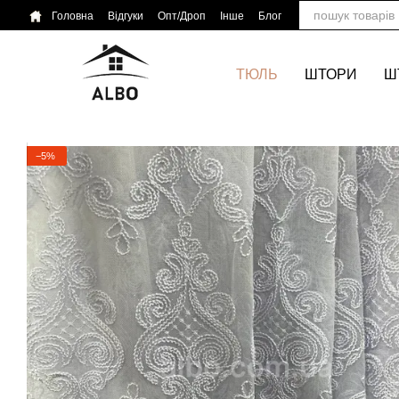
Перейти до основного контенту
Головна
Відгуки
Опт/Дроп
Інше
Блог
ТЮЛЬ
ШТОРИ
Ш
−5%