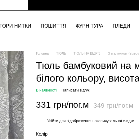
ТОРИ НИТКИ
ПОШИТТЯ
ФУРНІТУРА
ПЛЕДИ
Головна
ТЮЛЬ
ТЮЛЬ НА ВІДРІЗ
З малюнком (візер
Тюль бамбуковий на 
білого кольору, висот
В наявності
Написати відгук
331 грн/пог.м
349 грн/пог.м
Увійти
для відображення накопичувальної скидки
%
Колір