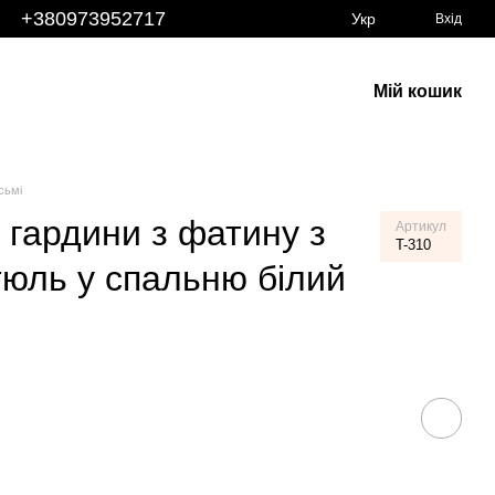
+380973952717
Укр
Вхід
Мій кошик
сьмі
і гардини з фатину з
Артикул
T-310
тюль у спальню білий