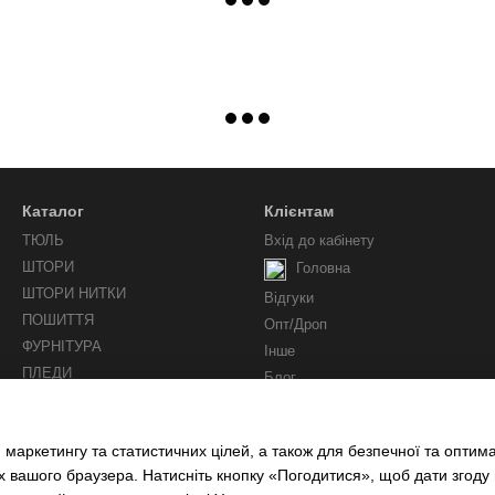
Каталог
Клієнтам
ТЮЛЬ
Вхід до кабінету
ШТОРИ
Головна
ШТОРИ НИТКИ
Відгуки
ПОШИТТЯ
Опт/Дроп
ФУРНІТУРА
Інше
ПЛЕДИ
Блог
Ми у соцмережах
 маркетингу та статистичних цілей, а також для безпечної та оптим
х вашого браузера. Натисніть кнопку «Погодитися», щоб дати згоду