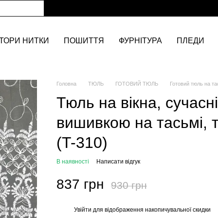
ТОРИ НИТКИ
ПОШИТТЯ
ФУРНІТУРА
ПЛЕДИ
Головна
ТЮЛЬ
ГОТОВИЙ ТЮЛЬ
Готовий тюль на та
Тюль на вікна, сучасн
вишивкою на тасьмі, 
(T-310)
В наявності
Написати відгук
837 грн
930 грн
Увійти
для відображення накопичувальної скидки
%