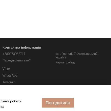
Контактна інформація
+380973952717
вул. Геологів 7, Хмельницький,
Україна
Передзвонити вам?
Карта проїзду
Viber
WhatsApp
Telegram
albo.km.ua@gmail.com
альної роботи
Погодитися
 на