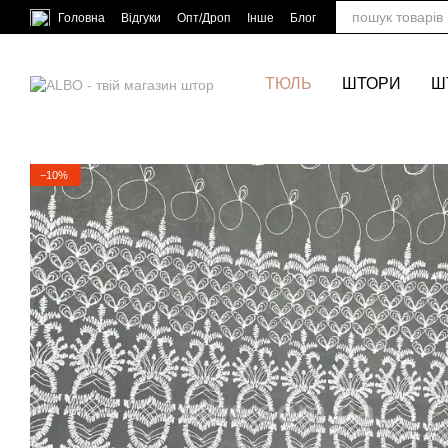
Перейти до основного контенту
Головна
Відгуки
Опт/Дроп
Інше
Блог
ТЮЛЬ
ШТОРИ
Ш
−10%