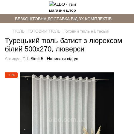
БЕЗКОШТОВНА ДОСТАВКА ВІД 3Х КОМПЛЕКТІВ
ТЮЛЬ
ГОТОВИЙ ТЮЛЬ
Готовий тюль на тасьмі
Турецький тюль батист з люрексом
білий 500х270, люверси
Артикул:
T-L-Simli-5
Написати відгук
−10%