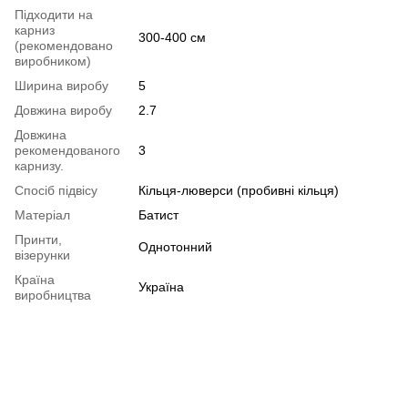
Підходити на
карниз
300-400 см
(рекомендовано
виробником)
Ширина виробу
5
Довжина виробу
2.7
Довжина
рекомендованого
3
карнизу.
Спосіб підвісу
Кільця-люверси (пробивні кільця)
Матеріал
Батист
Принти,
Однотонний
візерунки
Країна
Україна
виробництва