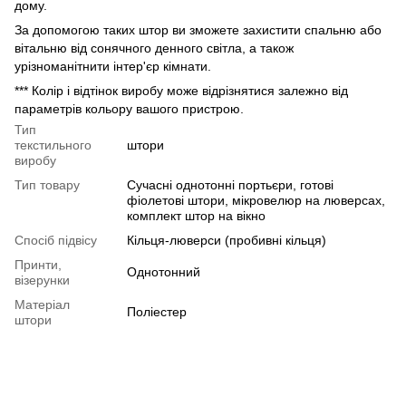
дому.
За допомогою таких штор ви зможете захистити спальню або
вітальню від сонячного денного світла, а також
урізноманітнити інтер'єр кімнати.
*** Колір і відтінок виробу може відрізнятися залежно від
параметрів кольору вашого пристрою.
Тип
текстильного
штори
виробу
Тип товару
Сучасні однотонні портьєри, готові
фіолетові штори, мікровелюр на люверсах,
комплект штор на вікно
Спосіб підвісу
Кільця-люверси (пробивні кільця)
Принти,
Однотонний
візерунки
Матеріал
Поліестер
штори