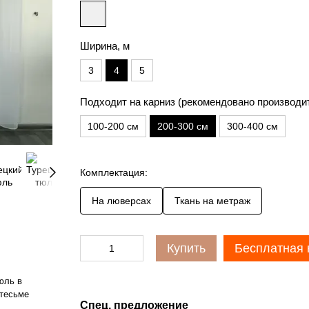
Ширина, м
3
4
5
Подходит на карниз (рекомендовано производи
100-200 см
200-300 см
300-400 см
Комплектация:
На люверсах
Ткань на метраж
Купить
Бесплатная 
юль в
 тесьме
Спец. предложение