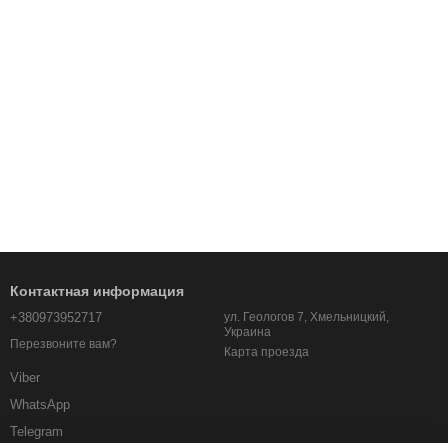
Контактная информация
+380973952717
ул. Геологов 7, Хмельницкий,
Украина
Перезвоните вам?
Карта проезда
Viber
WhatsApp
Telegram