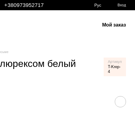
+380973952717
Рус
Вход
Мой заказ
есьме
с люрексом белый
Артикул
T-Krep-
4