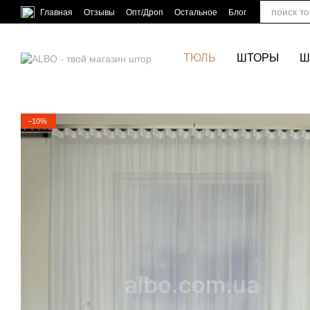
Перейти к основному контенту
Главная
Отзывы
Опт/Дроп
Остальное
Блог
ТЮЛЬ
ШТОРЫ
Ш
−10%