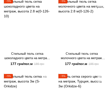
−5%
−5%
Стильный тюль сетка
Стильный тюль сетка
шоколадного цвета на метраж,
молочного цвета на метраж,
высота 2.8 м(0-126-10)
высота 2.8 м(0-126-2)
177 грн/пог.м
177 грн/пог.м
186 грн
186 грн
−5%
−5%