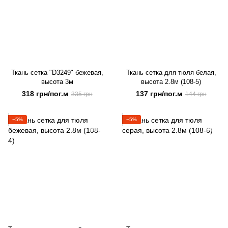
Ткань сетка "D3249" бежевая,
Ткань сетка для тюля белая,
высота 3м
высота 2.8м (108-5)
318 грн/пог.м
137 грн/пог.м
335 грн
144 грн
−5%
−5%