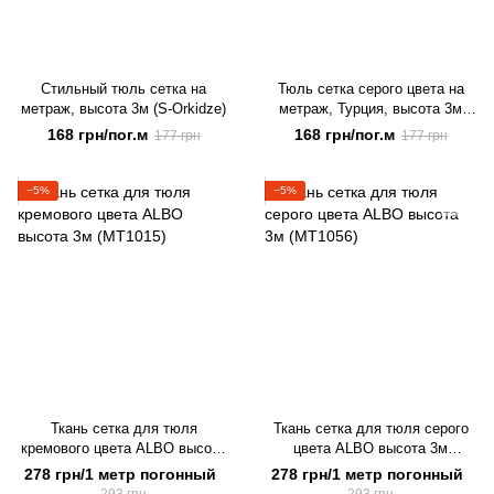
Стильный тюль сетка на
Тюль сетка серого цвета на
метраж, высота 3м (S-Orkidze)
метраж, Турция, высота 3м
(Orkidze-6)
168 грн/пог.м
168 грн/пог.м
177 грн
177 грн
−5%
−5%
Ткань сетка для тюля
Ткань сетка для тюля серого
кремового цвета ALBO высота
цвета ALBO высота 3м
3м (MT1015)
(MT1056)
278 грн/1 метр погонный
278 грн/1 метр погонный