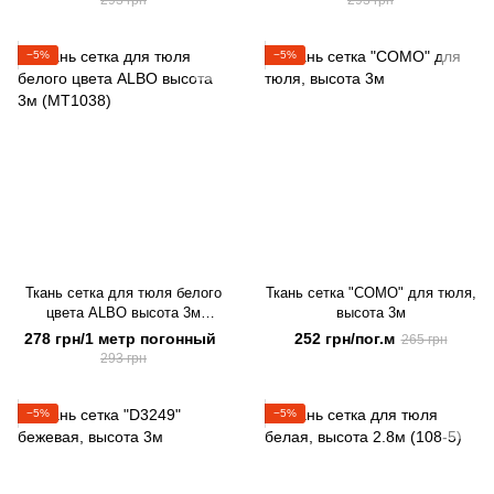
293 грн
293 грн
−5%
−5%
Ткань сетка для тюля белого
Ткань сетка "COMO" для тюля,
цвета ALBO высота 3м
высота 3м
(MT1038)
278 грн/1 метр погонный
252 грн/пог.м
265 грн
293 грн
−5%
−5%