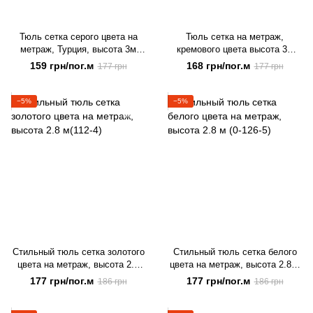
Тюль сетка серого цвета на
Тюль сетка на метраж,
метраж, Турция, высота 3м
кремового цвета высота 3м
(Orkidze-12)
(Orkidze-2)
159 грн/пог.м
168 грн/пог.м
177 грн
177 грн
−5%
−5%
Стильный тюль сетка золотого
Стильный тюль сетка белого
цвета на метраж, высота 2.8
цвета на метраж, высота 2.8 м
м(112-4)
(0-126-5)
177 грн/пог.м
177 грн/пог.м
186 грн
186 грн