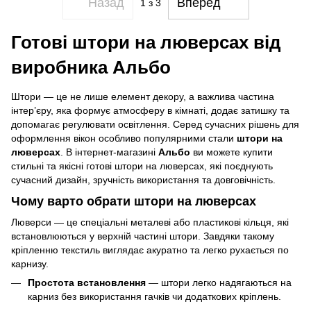
Назад
Вперед
1
з 3
Готові штори на люверсах від
виробника Альбо
Штори — це не лише елемент декору, а важлива частина
інтер’єру, яка формує атмосферу в кімнаті, додає затишку та
допомагає регулювати освітлення. Серед сучасних рішень для
оформлення вікон особливо популярними стали
штори на
люверсах
. В інтернет-магазині
Альбо
ви можете купити
стильні та якісні готові штори на люверсах, які поєднують
сучасний дизайн, зручність використання та довговічність.
Чому варто обрати штори на люверсах
Люверси — це спеціальні металеві або пластикові кільця, які
встановлюються у верхній частині штори. Завдяки такому
кріпленню текстиль виглядає акуратно та легко рухається по
карнизу.
Простота встановлення
— штори легко надягаються на
карниз без використання гачків чи додаткових кріплень.