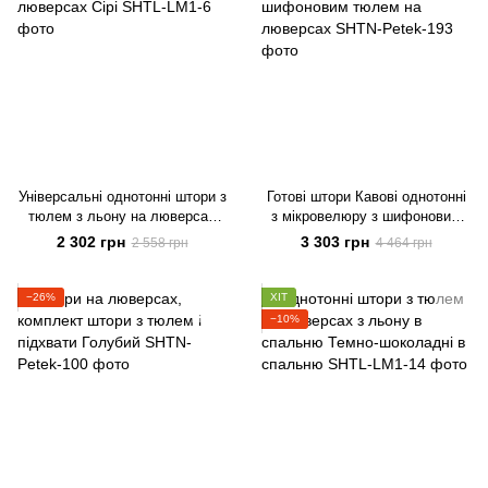
Універсальні однотонні штори з
Готові штори Кавові однотонні
тюлем з льону на люверсах
з мікровелюру з шифоновим
Сірі
тюлем на люверсах
2 302 грн
3 303 грн
2 558 грн
4 464 грн
−26%
ХІТ
−10%