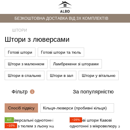
БЕЗКОШТОВНА ДОСТАВКА ВІД 3Х КОМПЛЕКТІВ
ШТОРИ
Штори з люверсами
Готові штори
Готові штори та тюль
Штори з малюнком
Ламбрекени зі шторами
Штори в спальню
Штори в зал
Штори у вітальню
Фільтр
За популярністю
1
Спосіб підвісу
Кільця-люверси (пробивні кільця)
ХІТ
−26%
−10%