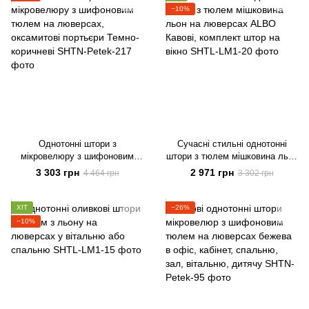
−10%
Однотонні штори з
Сучасні стильні однотонні
мікровелюру з шифоновим
штори з тюлем мішковина льон
тюлем на люверсах,
на люверсах ALBO Кавові,
3 303 грн
2 971 грн
4 464 грн
3 302 грн
оксамитові портьєри Темно-
комплект штор на вікно
коричневі
ХІТ
−26%
−10%