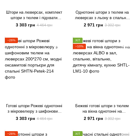
Штори на люверсах, комплект
Однотонні штори з тюлем на
штори з тюлем і підхвати
люверсах з льону в спальню
Голубий
Темно-шоколадні в спальню
3 303 грн
2 971 грн
4 464 грн
3 302 грн
−26%
ХІТ
−10%
Готові штори Рожеві однотонні
Бежеві готові штори з тюлем
з мікровелюру з шифоновим
на вікна однотонні на
тюлем на люверсах 200*270
люверсах ALBO в зал,
3 303 грн
2 971 грн
4 464 грн
3 302 грн
см, модні оксамитові портьєри
спальню, вітальню,
для спальні
дитячу кімнату, кухню
−26%
ХІТ