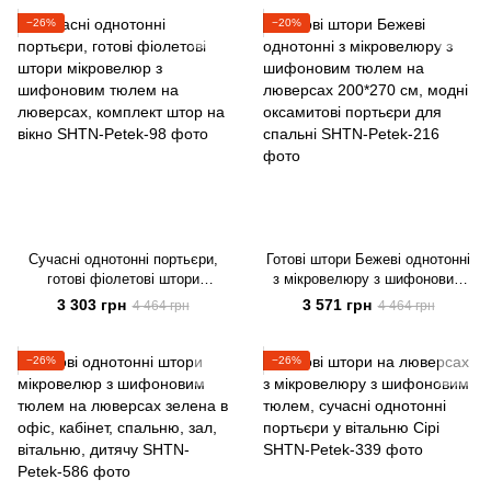
дитячу
спальні Чорний
−26%
−20%
Сучасні однотонні портьєри,
Готові штори Бежеві однотонні
готові фіолетові штори
з мікровелюру з шифоновим
мікровелюр з шифоновим
тюлем на люверсах 200*270
3 303 грн
3 571 грн
4 464 грн
4 464 грн
тюлем на люверсах, комплект
см, модні оксамитові портьєри
штор на вікно
для спальні
−26%
−26%