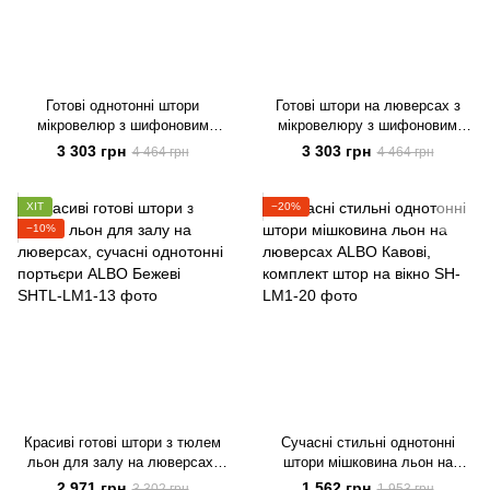
Готові однотонні штори
Готові штори на люверсах з
мікровелюр з шифоновим
мікровелюру з шифоновим
тюлем на люверсах зелена в
тюлем, сучасні однотонні
3 303 грн
3 303 грн
4 464 грн
4 464 грн
офіс, кабінет, спальню, зал,
портьєри у вітальню Сірі
вітальню, дитячу
ХІТ
−20%
−10%
Красиві готові штори з тюлем
Сучасні стильні однотонні
льон для залу на люверсах,
штори мішковина льон на
сучасні однотонні портьєри
люверсах ALBO Кавові,
2 971 грн
1 562 грн
3 302 грн
1 953 грн