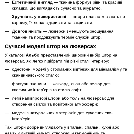
Естетичний вигляд
— тканина формує рівні та красиві
складки, що виглядають сучасно та акуратно.
Зручність у використанні
— штори плавно ковзають по
карнизу, їх легко відкривати та закривати.
Довговічність
— люверси зменшують зношування
тканини та продовжують термін служби штор.
Сучасні моделі штор на люверсах
У каталозі
Альбо
представлений широкий вибір штор на
люверсах, які легко підібрати під різні стилі інтер’єру:
однотонні моделі у стриманих відтінках для мінімалізму та
скандинавського стилю;
фактурні тканини — жаккард, льон або велюр для
класичних інтер’єрів та стилю лофт;
легкі напівпрозорі штори або тюль на люверсах для
створення світлої та повітряної атмосфери;
моделі з натуральних матеріалів для сучасних еко-
інтер’єрів.
Такі штори добре виглядають у вітальні, спальні, кухні або
навіть у дитячій кімнаті, створюючи гармонійний та