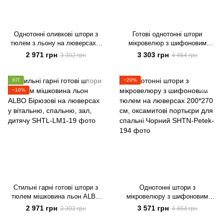
Однотонні оливкові штори з
Готові однотонні штори
тюлем з льону на люверсах у
мікровелюр з шифоновим
вітальню або спальню
тюлем на люверсах бежева в
2 971 грн
3 303 грн
3 302 грн
4 464 грн
офіс, кабінет, спальню, зал,
вітальню, дитячу
ХІТ
−20%
−10%
Стильні гарні готові штори з
Однотонні штори з
тюлем мішковина льон ALBO
мікровелюру з шифоновим
Бірюзові на люверсах у
тюлем на люверсах 200*270
2 971 грн
3 571 грн
3 302 грн
4 464 грн
вітальню, спальню, зал,
см, оксамитові портьєри для