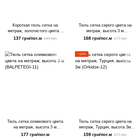
Короткая тюль сетка на
Тюль сетка серого цвета на
метраж, золотистого цвета с
метраж, высота 3 м
коричневой вышивкой, высота
(BALPETEGI-12)
137 грн/пог.м
168 грн/пог.м
144 грн
177 грн
1,5 м (132-2)
−10%
Тюль сетка оливкового цвета
Тюль сетка серого цвета на
на метраж, высота 3 м
метраж, Турция, высота 3м
(BALPETEGI-11)
(Orkidze-12)
177 грн/пог.м
159 грн/пог.м
177 грн