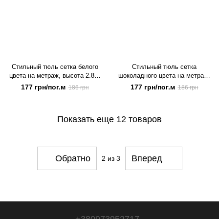
Стильный тюль сетка белого
Стильный тюль сетка
цвета на метраж, высота 2.8 м
шоколадного цвета на метраж,
(0-126-5)
высота 2.8 м(0-126-10)
177 грн/пог.м
177 грн/пог.м
186 грн
186 грн
Показать еще 12 товаров
Обратно
Вперед
2
из 3