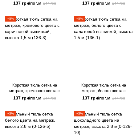
вышивкой, высота 1,5 м (136-5)
шоколадной вышивкой, высота
137 грн/пог.м
137 грн/пог.м
144 грн
144 грн
1,5 м (136-6)
−5%
−5%
Короткая тюль сетка на
Короткая тюль сетка на
метраж, кремового цвета с
метраж, белого цвета с
коричневой вышивкой, высота
салатовой вышивкой, высота
137 грн/пог.м
137 грн/пог.м
144 грн
144 грн
1,5 м (136-3)
1,5 м (136-1)
−5%
−5%