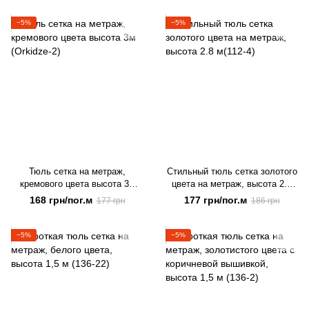
−5%
−5%
Тюль сетка на метраж,
Стильный тюль сетка золотого
кремового цвета высота 3м
цвета на метраж, высота 2.8
(Orkidze-2)
м(112-4)
168 грн/пог.м
177 грн/пог.м
177 грн
186 грн
−5%
−5%