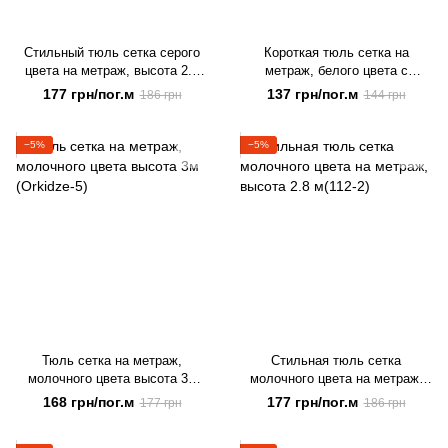
Стильный тюль сетка серого
Короткая тюль сетка на
цвета на метраж, высота 2.8
метраж, белого цвета с
м(112-6)
бронзовой вышивкой, высота
177 грн/пог.м
137 грн/пог.м
186 грн
144 грн
1,5 м (131-4)
−5%
−5%
Тюль сетка на метраж,
Стильная тюль сетка
молочного цвета высота 3м
молочного цвета на метраж,
(Orkidze-5)
высота 2.8 м(112-2)
168 грн/пог.м
177 грн/пог.м
177 грн
186 грн