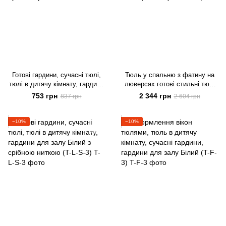
Готові гардини, сучасні тюлі,
Тюль у спальню з фатину на
тюлі в дитячу кімнату, гардини
люверсах готові стильні тюлі
для залу Білий (T-L-3)
ALBO 500x270 cm, білий (T-F-L-
753 грн
2 344 грн
837 грн
2 604 грн
5)
−10%
−10%