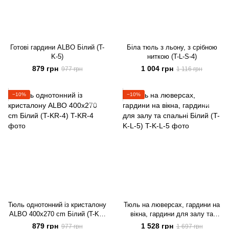
Готові гардини ALBO Білий (T-
Біла тюль з льону, з срібною
K-5)
ниткою (T-L-S-4)
879 грн
1 004 грн
977 грн
1 116 грн
−10%
−10%
Тюль однотонний із кристалону
Тюль на люверсах, гардини на
ALBO 400x270 cm Білий (T-KR-
вікна, гардини для залу та
4)
спальні Білий (T-K-L-5)
879 грн
1 528 грн
977 грн
1 697 грн