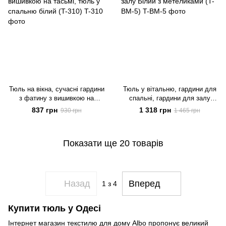
Тюль на вікна, сучасні гардини
Тюль у вітальню, гардини для
з фатину з вишивкою на
спальні, гардини для залу
тасьмі, тюль у спальню білий
Білий з метеликами (T-BM-5)
837 грн
1 318 грн
930 грн
1 465 грн
(T-310)
Показати ще 20 товарів
Назад
Вперед
1
з 4
Купити тюль у Одесі
Інтернет магазин текстилю для дому Albo пропонує великий