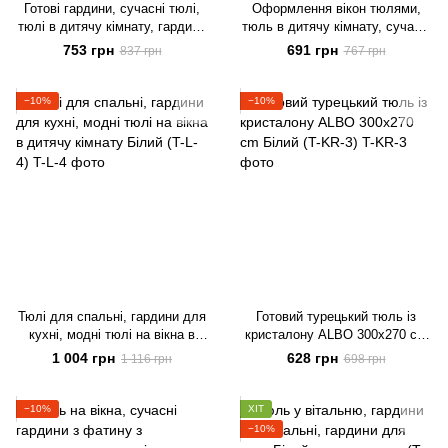
Готові гардини, сучасні тюлі,
Оформлення вікон тюлями,
тюлі в дитячу кімнату, гардини
тюль в дитячу кімнату, сучасні
для залу Білий з срібною
гардини, гардини для залу
753 грн
691 грн
837 грн
767 грн
ниткою (T-L-S-3)
Білий (T-F-3)
−10%
−10%
Тюлі для спальні, гардини для
Готовий турецький тюль із
кухні, модні тюлі на вікна в
кристалону ALBO 300x270 cm
дитячу кімнату Білий (T-L-4)
Білий (T-KR-3)
1 004 грн
628 грн
1 116 грн
698 грн
−10%
ХІТ
−10%