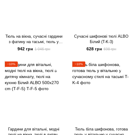
Тюль на вікна, сучасні гардини
Сучасні шифонові тюлі ALBO
з фатину на тасьмі, тюль у
Білий (T-K-3)
спальню білий (T-F-4)
942 грн
628 грн
1 046 грн
698 грн
−10%
−10%
Гардини для вітальні, модні
Тюль біла шифонова, готова
тюлі на вікна, тюлі в дитячу
тюль у вітальню у сучасному