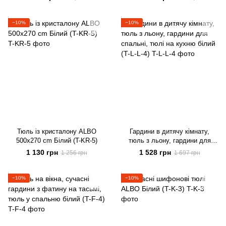
−10%
−10%
Тюль із кристалону ALBO
Гардини в дитячу кімнату,
500x270 cm Білий (T-KR-5)
тюль з льону, гардини для
спальні, тюлі на кухню білий
1 130 грн
1 528 грн
1 256 грн
1 697 грн
(T-L-L-4)
−10%
−10%