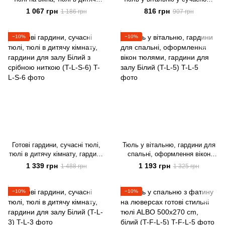
кімнату, тюлі на кухню Білий
стилі на тасьмі
1 067 грн
816 грн
1 186 грн
907 грн
ALBO 500x270 cm (T-F-5)
−10%
−10%
Готові гардини, сучасні тюлі,
Тюль у вітальню, гардини для
тюлі в дитячу кімнату, гардини
спальні, оформлення вікон
для залу Білий з срібною
тюлями, гардини для залу
1 339 грн
1 193 грн
1 488 грн
1 325 грн
ниткою (T-L-S-6)
Білий (T-L-5)
−10%
−10%