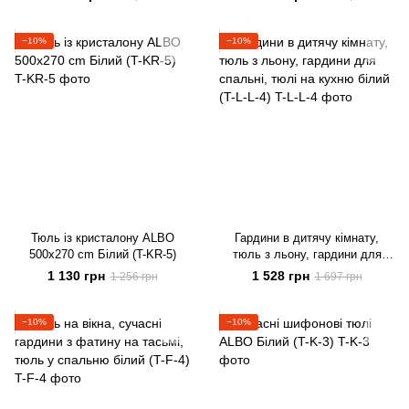
−10%
−10%
Тюль із кристалону ALBO
Гардини в дитячу кімнату,
500x270 cm Білий (T-KR-5)
тюль з льону, гардини для
спальні, тюлі на кухню білий
1 130 грн
1 528 грн
1 256 грн
1 697 грн
(T-L-L-4)
−10%
−10%