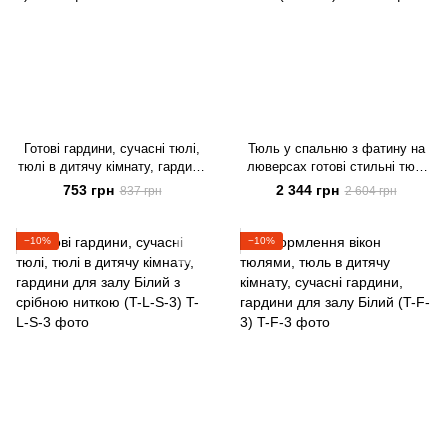
Готові гардини, сучасні тюлі,
Тюль у спальню з фатину на
тюлі в дитячу кімнату, гардини
люверсах готові стильні тюлі
для залу Білий (T-L-3)
ALBO 500x270 cm, білий (T-F-L-
753 грн
2 344 грн
837 грн
2 604 грн
5)
−10%
−10%