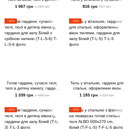
кімнату, тюлі на кухню Білий
стилі на тасьмі
1 067 грн
816 грн
1 186 грн
907 грн
ALBO 500x270 cm (T-F-5)
−10%
−10%
Готові гардини, сучасні тюлі,
Тюль у вітальню, гардини для
тюлі в дитячу кімнату, гардини
спальні, оформлення вікон
для залу Білий з срібною
тюлями, гардини для залу
1 339 грн
1 193 грн
1 488 грн
1 325 грн
ниткою (T-L-S-6)
Білий (T-L-5)
−10%
−10%