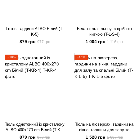
Готові гардини ALBO Білий (T-
Біла тюль з льону, з срібною
K-5)
ниткою (T-L-S-4)
879 грн
1 004 грн
977 грн
1 116 грн
−10%
−10%
Тюль однотонний із кристалону
Тюль на люверсах, гардини на
ALBO 400x270 cm Білий (T-KR-
вікна, гардини для залу та
4)
спальні Білий (T-K-L-5)
879 грн
1 528 грн
977 грн
1 697 грн