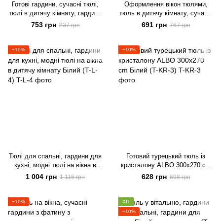
Готові гардини, сучасні тюлі,
Оформлення вікон тюлями,
тюлі в дитячу кімнату, гардини
тюль в дитячу кімнату, сучасні
для залу Білий з срібною
гардини, гардини для залу
753 грн
691 грн
837 грн
767 грн
ниткою (T-L-S-3)
Білий (T-F-3)
−10%
−10%
Тюлі для спальні, гардини для
Готовий турецький тюль із
кухні, модні тюлі на вікна в
кристалону ALBO 300x270 cm
дитячу кімнату Білий (T-L-4)
Білий (T-KR-3)
1 004 грн
628 грн
1 116 грн
698 грн
−10%
ХІТ
−10%