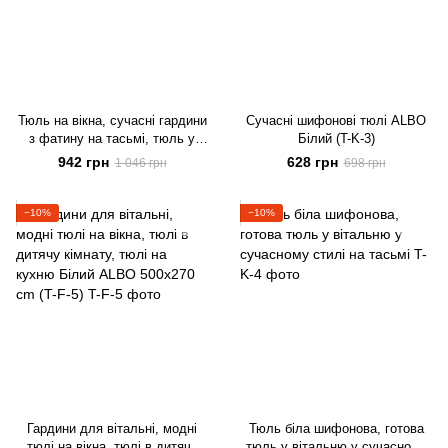
Тюль на вікна, сучасні гардини
Сучасні шифонові тюлі ALBO
з фатину на тасьмі, тюль у
Білий (T-K-3)
спальню білий (T-F-4)
942 грн
628 грн
1 046 грн
698 грн
−10%
−10%
Гардини для вітальні, модні
Тюль біла шифонова, готова
тюлі на вікна, тюлі в дитячу
тюль у вітальню у сучасному