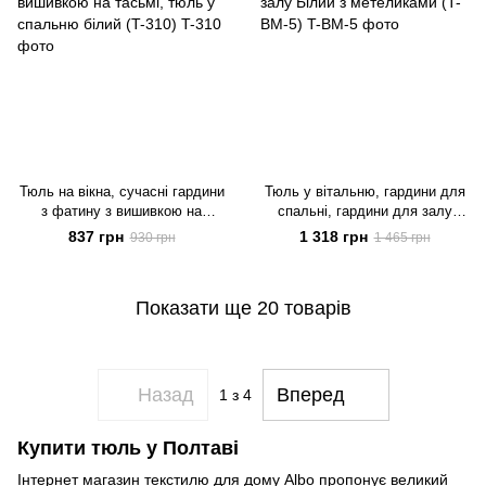
Тюль на вікна, сучасні гардини
Тюль у вітальню, гардини для
з фатину з вишивкою на
спальні, гардини для залу
тасьмі, тюль у спальню білий
Білий з метеликами (T-BM-5)
837 грн
1 318 грн
930 грн
1 465 грн
(T-310)
Показати ще 20 товарів
Назад
Вперед
1
з 4
Купити тюль у Полтаві
Інтернет магазин текстилю для дому Albo пропонує великий