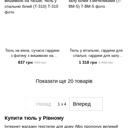
Тюль на вікна, сучасні гардини
Тюль у вітальню, гардини для
з фатину з вишивкою на
спальні, гардини для залу
тасьмі, тюль у спальню білий
Білий з метеликами (T-BM-5)
837 грн
1 318 грн
930 грн
1 465 грн
(T-310)
Показати ще 20 товарів
Назад
Вперед
1
з 4
Купити тюль у Рівному
Інтернет магазин текстилю для дому Albo пропонує великий