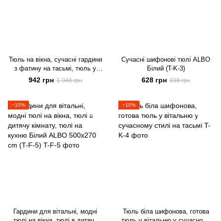
Тюль на вікна, сучасні гардини
Сучасні шифонові тюлі ALBO
з фатину на тасьмі, тюль у
Білий (T-K-3)
спальню білий (T-F-4)
942 грн
628 грн
1 046 грн
698 грн
−10%
−10%
Гардини для вітальні, модні
Тюль біла шифонова, готова
тюлі на вікна, тюлі в дитячу
тюль у вітальню у сучасному