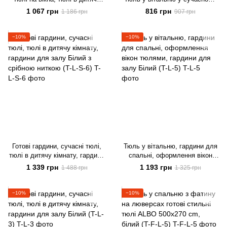
кімнату, тюлі на кухню Білий
стилі на тасьмі
1 067 грн
816 грн
1 186 грн
907 грн
ALBO 500x270 cm (T-F-5)
−10%
−10%
Готові гардини, сучасні тюлі,
Тюль у вітальню, гардини для
тюлі в дитячу кімнату, гардини
спальні, оформлення вікон
для залу Білий з срібною
тюлями, гардини для залу
1 339 грн
1 193 грн
1 488 грн
1 325 грн
ниткою (T-L-S-6)
Білий (T-L-5)
−10%
−10%