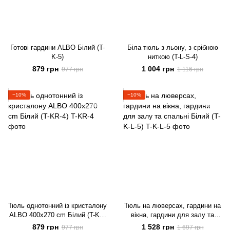
Готові гардини ALBO Білий (T-
Біла тюль з льону, з срібною
K-5)
ниткою (T-L-S-4)
879 грн
1 004 грн
977 грн
1 116 грн
−10%
−10%
Тюль однотонний із кристалону
Тюль на люверсах, гардини на
ALBO 400x270 cm Білий (T-KR-
вікна, гардини для залу та
4)
спальні Білий (T-K-L-5)
879 грн
1 528 грн
977 грн
1 697 грн