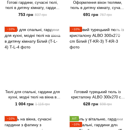
Готові гардини, сучасні тюлі,
Оформлення вікон тюлями,
тюлі в дитячу кімнату, гардини
тюль в дитячу кімнату, сучасні
для залу Білий з срібною
гардини, гардини для залу
753 грн
691 грн
837 грн
767 грн
ниткою (T-L-S-3)
Білий (T-F-3)
−10%
−10%
Тюлі для спальні, гардини для
Готовий турецький тюль із
кухні, модні тюлі на вікна в
кристалону ALBO 300x270 cm
дитячу кімнату Білий (T-L-4)
Білий (T-KR-3)
1 004 грн
628 грн
1 116 грн
698 грн
−10%
ХІТ
−10%