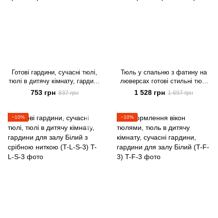
Готові гардини, сучасні тюлі,
Тюль у спальню з фатину на
тюлі в дитячу кімнату, гардини
люверсах готові стильні тюлі
для залу Білий (T-L-3)
ALBO 500x270 cm, білий (T-F-L-
753 грн
1 528 грн
837 грн
1 697 грн
5)
−10%
−10%