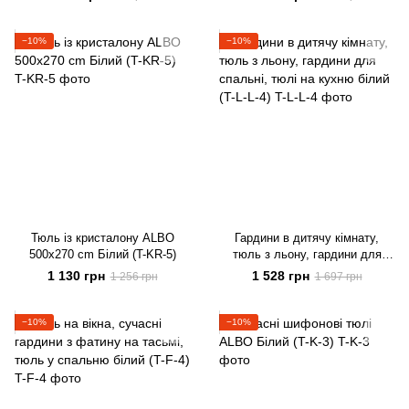
−10%
−10%
Тюль із кристалону ALBO
Гардини в дитячу кімнату,
500x270 cm Білий (T-KR-5)
тюль з льону, гардини для
спальні, тюлі на кухню білий
1 130 грн
1 528 грн
1 256 грн
1 697 грн
(T-L-L-4)
−10%
−10%