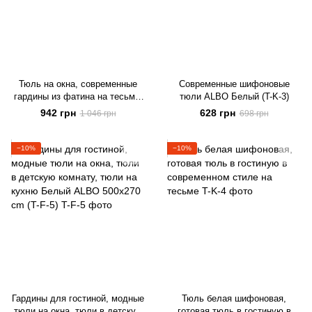
Тюль на окна, современные
Современные шифоновые
гардины из фатина на тесьме,
тюли ALBO Белый (T-K-3)
тюль в спальню белый (T-F-4)
942 грн
628 грн
1 046 грн
698 грн
−10%
−10%
Гардины для гостиной, модные
Тюль белая шифоновая,
тюли на окна, тюли в детскую
готовая тюль в гостиную в