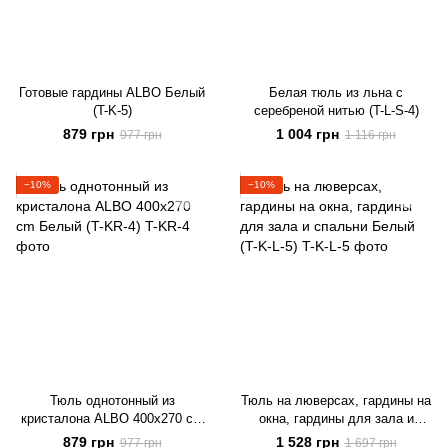
Готовые гардины ALBO Белый
Белая тюль из льна с
(T-K-5)
серебреной нитью (T-L-S-4)
879 грн
1 004 грн
977 грн
1 116 грн
−10%
−10%
Тюль однотонный из
Тюль на люверсах, гардины на
кристалона ALBO 400x270 cm
окна, гардины для зала и
Белый (T-KR-4)
спальни Белый (T-K-L-5)
879 грн
1 528 грн
977 грн
1 697 грн