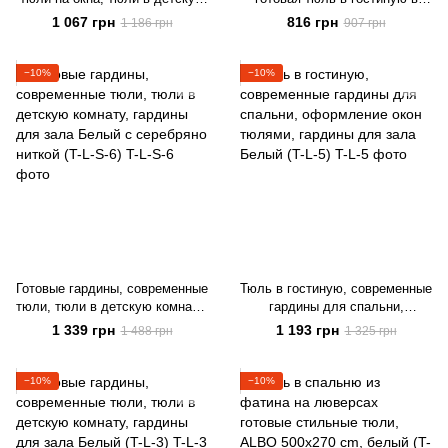
комнату, тюли на кухню Белый
современном стиле на тесьме
1 067 грн
816 грн
1 186 грн
907 грн
ALBO 500x270 cm (T-F-5)
−10%
−10%
Готовые гардины, современные
Тюль в гостиную, современные
тюли, тюли в детскую комнату,
гардины для спальни,
гардины для зала Белый с
оформление окон тюлями,
1 339 грн
1 193 грн
1 488 грн
1 325 грн
серебряно ниткой (T-L-S-6)
гардины для зала Белый (T-L-
5)
−10%
−10%