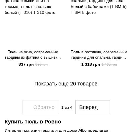
Тюль на окна, современные
Тюль в гостиную, современные
гардины из фатина с вышивкой
гардины для спальни, гардины
на тесьме, тюль в спальню
для зала Белый с бабочками
837 грн
1 318 грн
930 грн
1 465 грн
белый (T-310)
(T-BM-5)
Показать еще 20 товаров
Обратно
Вперед
1
из 4
Купить тюль в Ровно
Интернет магазин текстиля для дома Albo предлагает