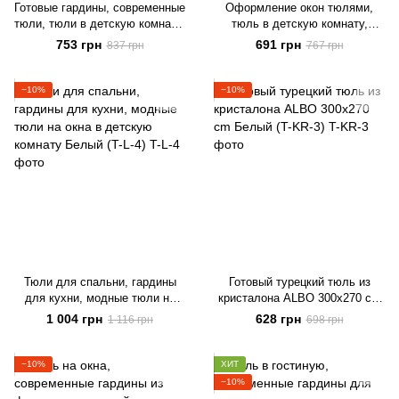
Готовые гардины, современные
Оформление окон тюлями,
тюли, тюли в детскую комнату,
тюль в детскую комнату,
гардины для зала Белый с
современные гардины,
753 грн
691 грн
837 грн
767 грн
серебряной нитко (T-L-S-3)
гардины для зала Белый (T-F-
3)
−10%
−10%
Тюли для спальни, гардины
Готовый турецкий тюль из
для кухни, модные тюли на
кристалона ALBO 300x270 cm
окна в детскую комнату Белый
Белый (T-KR-3)
1 004 грн
628 грн
1 116 грн
698 грн
(T-L-4)
−10%
ХИТ
−10%