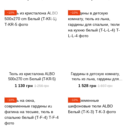
−10%
−10%
Тюль из кристалона ALBO
Гардины в детскую комнату,
500x270 cm Белый (T-KR-5)
тюль из льна, гардины для
спальни, тюли на кухню белый
1 130 грн
1 528 грн
1 256 грн
1 697 грн
(T-L-L-4)
−10%
−10%