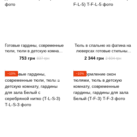
Готовые гардины, современные
Тюль в спальню из фатина на
тюли, тюли в детскую комнату,
люверсах готовые стильные
гардины для зала Белый (T-L-
тюли, ALBO 500x270 cm,
753 грн
2 344 грн
837 грн
2 604 грн
3)
белый (T-F-L-5)
−10%
−10%