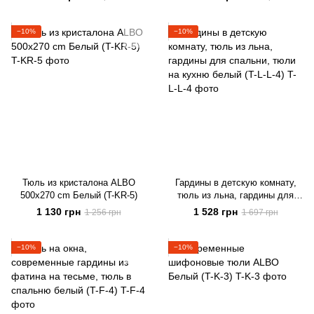
−10%
−10%
Тюль из кристалона ALBO
Гардины в детскую комнату,
500x270 cm Белый (T-KR-5)
тюль из льна, гардины для
спальни, тюли на кухню белый
1 130 грн
1 528 грн
1 256 грн
1 697 грн
(T-L-L-4)
−10%
−10%