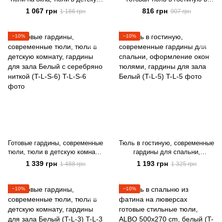
комнату, тюли на кухню Белый
современном стиле на тесьме
1 067 грн
816 грн
1 186 грн
907 грн
ALBO 500x270 cm (T-F-5)
−10%
−10%
Готовые гардины, современные
Тюль в гостиную, современные
тюли, тюли в детскую комнату,
гардины для спальни,
гардины для зала Белый с
оформление окон тюлями,
1 339 грн
1 193 грн
1 488 грн
1 325 грн
серебряно ниткой (T-L-S-6)
гардины для зала Белый (T-L-
5)
−10%
−10%