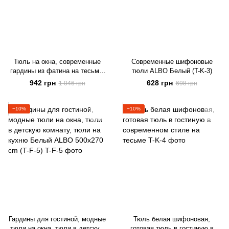
Тюль на окна, современные
Современные шифоновые
гардины из фатина на тесьме,
тюли ALBO Белый (T-K-3)
тюль в спальню белый (T-F-4)
942 грн
628 грн
1 046 грн
698 грн
−10%
−10%
Гардины для гостиной, модные
Тюль белая шифоновая,
тюли на окна, тюли в детскую
готовая тюль в гостиную в