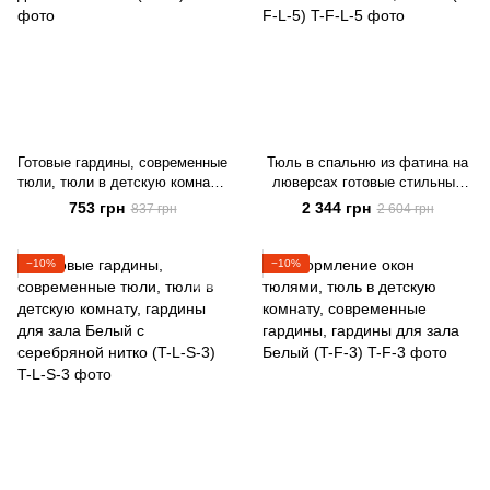
Готовые гардины, современные
Тюль в спальню из фатина на
тюли, тюли в детскую комнату,
люверсах готовые стильные
гардины для зала Белый (T-L-
тюли, ALBO 500x270 cm,
753 грн
2 344 грн
837 грн
2 604 грн
3)
белый (T-F-L-5)
−10%
−10%