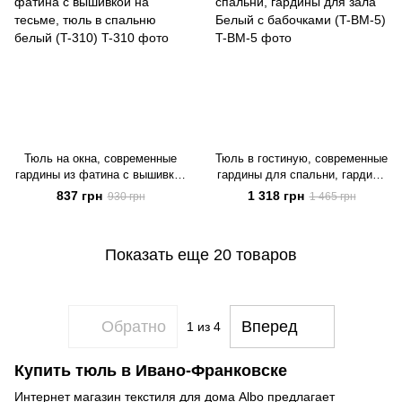
Тюль на окна, современные
Тюль в гостиную, современные
гардины из фатина с вышивкой
гардины для спальни, гардины
на тесьме, тюль в спальню
для зала Белый с бабочками
837 грн
1 318 грн
930 грн
1 465 грн
белый (T-310)
(T-BM-5)
Показать еще 20 товаров
Обратно
Вперед
1
из 4
Купить тюль в Ивано-Франковске
Интернет магазин текстиля для дома Albo предлагает