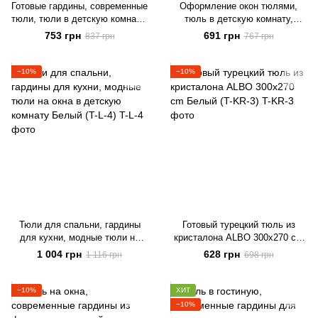
Готовые гардины, современные
Оформление окон тюлями,
тюли, тюли в детскую комнату,
тюль в детскую комнату,
гардины для зала Белый с
современные гардины,
753 грн
691 грн
837 грн
767 грн
серебряной нитко (T-L-S-3)
гардины для зала Белый (T-F-
3)
−10%
−10%
Тюли для спальни, гардины
Готовый турецкий тюль из
для кухни, модные тюли на
кристалона ALBO 300x270 cm
окна в детскую комнату Белый
Белый (T-KR-3)
1 004 грн
628 грн
1 116 грн
698 грн
(T-L-4)
−10%
ХИТ
−10%