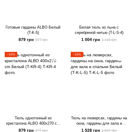
Готовые гардины ALBO Белый
Белая тюль из льна с
(T-K-5)
серебреной нитью (T-L-S-4)
879 грн
1 004 грн
977 грн
1 116 грн
−10%
−10%
Тюль однотонный из
Тюль на люверсах, гардины на
кристалона ALBO 400x270 cm
окна, гардины для зала и
Белый (T-KR-4)
спальни Белый (T-K-L-5)
879 грн
1 528 грн
977 грн
1 697 грн