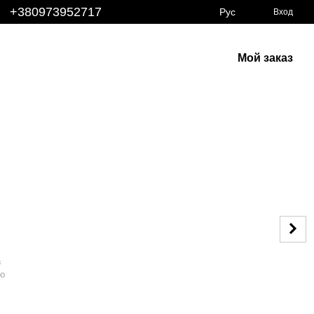
+380973952717
Рус
Вход
Мой заказ
в
ую