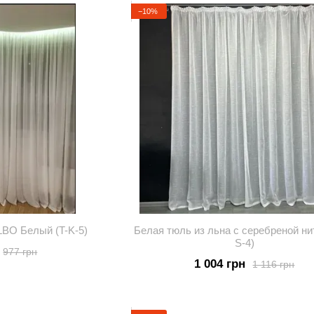
−10%
LBO Белый (T-K-5)
Белая тюль из льна с серебреной ни
S-4)
977 грн
1 004 грн
1 116 грн