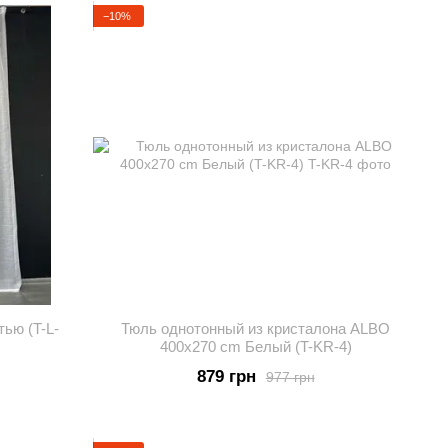
−10%
тью (T-L-
Тюль однотонный из кристалона ALBO
400x270 cm Белый (T-KR-4)
879 грн
977 грн