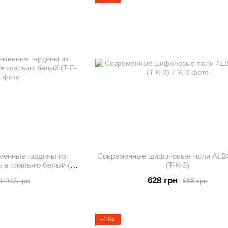
еменные гардины из
Современные шифоновые тюли ALB
ь в спальню белый (T-
(T-K-3)
4)
628 грн
1 046 грн
698 грн
−10%