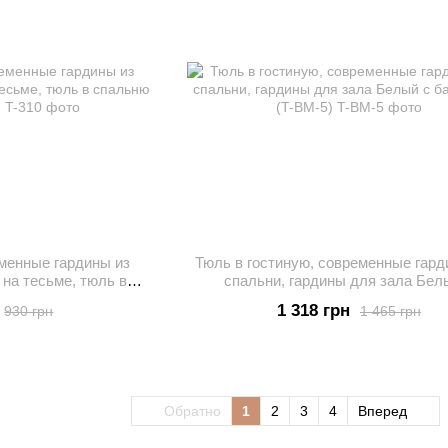
еменные гардины из
Тюль в гостиную, современные гар
на тесьме, тюль в
спальни, гардины для зала Бел
ый (T-310)
бабочками (T-BM-5)
1 318 грн
930 грн
1 465 грн
Обратно
1
2
3
4
Вперед