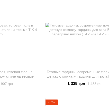
ая, готовая тюль в
Готовые гардины, современные тюли
ном стиле на тесьме
детскую комнату, гардины для зала
серебряно ниткой (T-L-S-6)
1 339 грн
907 грн
1 488 грн
−10%