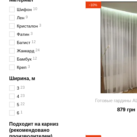
−10%
10
Шифон
9
Лен
3
Кристалон
3
Фатин
12
Батист
24
Жаккард
12
Бамбук
3
Креп
Ширина, м
23
3
23
4
Готовые гардины A
22
5
879 грн
1
6
Подходит на карниз
(рекомендовано
производителем)