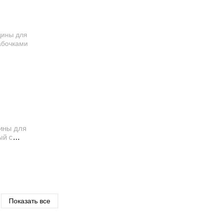
дины для
ый с
Показать все