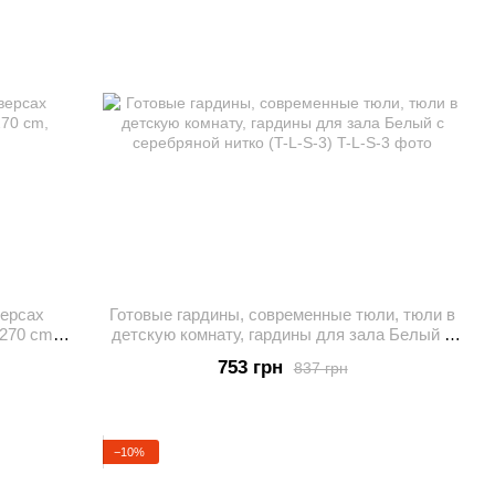
версах
Готовые гардины, современные тюли, тюли в
270 cm,
детскую комнату, гардины для зала Белый с
серебряной нитко (T-L-S-3)
753 грн
837 грн
−10%