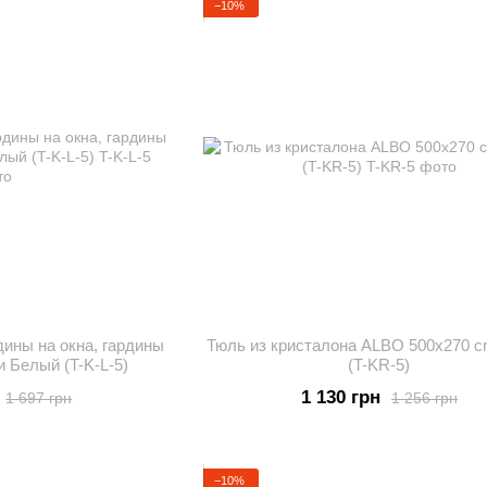
−10%
дины на окна, гардины
Тюль из кристалона ALBO 500x270 
и Белый (T-K-L-5)
(T-KR-5)
1 130 грн
1 697 грн
1 256 грн
−10%