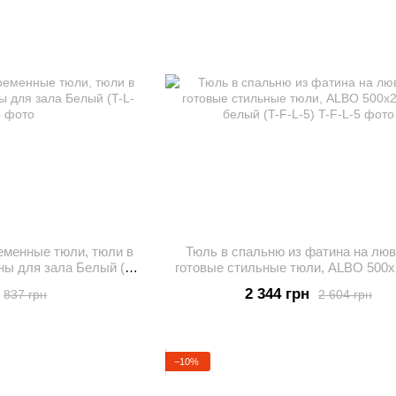
еменные тюли, тюли в
Тюль в спальню из фатина на лю
ны для зала Белый (T-
готовые стильные тюли, ALBO 500x
3)
белый (T-F-L-5)
2 344 грн
837 грн
2 604 грн
−10%