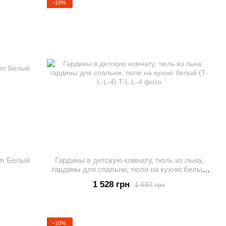
−10%
cm Белый
Гардины в детскую комнату, тюль из льна,
гардины для спальни, тюли на кухню белый
(T-L-L-4)
1 528 грн
1 697 грн
−10%