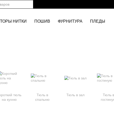
ТОРЫ НИТКИ
ПОШИВ
ФУРНИТУРА
ПЛЕДЫ
ороткий тюль
Тюль в
Тюль в зал
Тюль 
на кухню
спальню
гостин