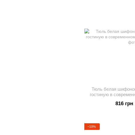
Тюль белая шифонов
гостиную в современ
816 грн
−10%