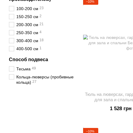
−10%
23
100-200 см
2
150-250 см
21
200-300 см
4
250-350 см
18
300-400 см
1
400-500 см
Способ подвеса
49
Тесьма
Кольца-люверсы (пробивные
27
кольца)
Тюль на люверсах, гар
для зала и спальн
1 528 грн
−10%