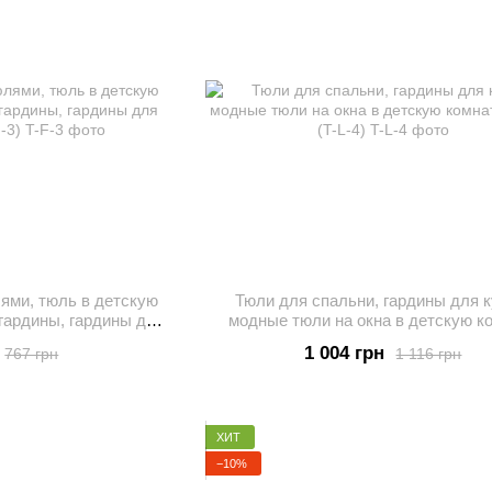
ями, тюль в детскую
Тюли для спальни, гардины для к
гардины, гардины для
модные тюли на окна в детскую к
й (T-F-3)
Белый (T-L-4)
1 004 грн
767 грн
1 116 грн
ХИТ
−10%