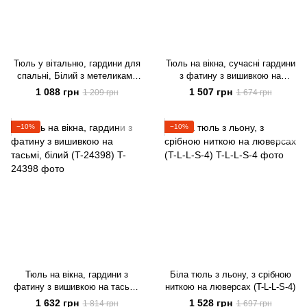
Тюль у вітальню, гардини для
Тюль на вікна, сучасні гардини
спальні, Білий з метеликами
з фатину з вишивкою на
(T-BM-4)
тасьмі, тюль у спальню білий
1 088 грн
1 507 грн
1 209 грн
1 674 грн
(T-208027)
−10%
−10%
Тюль на вікна, гардини з
Біла тюль з льону, з срібною
фатину з вишивкою на тасьмі,
ниткою на люверсах (T-L-L-S-4)
білий (T-24398)
1 632 грн
1 528 грн
1 814 грн
1 697 грн